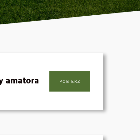
ry amatora
POBIERZ