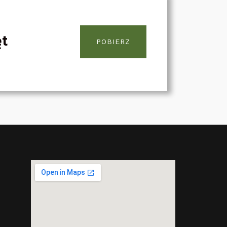
ęt
POBIERZ