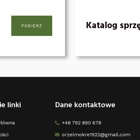
Katalog sprz
POBIERZ
e linki
Dane kontaktowe
główna
+48 792 890 678
ości
orzelmokre1922@gmail.com