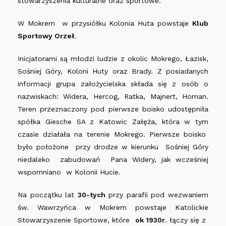
stowarzyszenia kulturalne oraz sportowe.
W Mokrem w przysiółku Kolonia Huta powstaje
Klub
Sportowy Orzeł
.
Inicjatorami są młodzi ludzie z okolic Mokrego, Łazisk,
Sośniej Góry, Koloni Huty oraz Brady. Z posiadanych
informacji grupa założycielska składa się z osób o
nazwiskach: Widera, Hercog, Ratka, Majnert, Homan.
Teren przeznaczony pod pierwsze boisko udostępniła
spółka Giesche SA z Katowic Załęża, która w tym
czasie działała na terenie Mokrego. Pierwsze boisko
było położone przy drodze w kierunku Sośniej Góry
niedaleko zabudowań Pana Widery, jak wcześniej
wspomniano w Kolonii Hucie.
Na początku lat
30-tych
przy parafii pod wezwaniem
św. Wawrzyńca w Mokrem powstaje Katolickie
Stowarzyszenie Sportowe, które
ok 1930r
. łączy się z